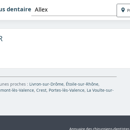
us dentaire
P
R
munes proches :
Livron-sur-Drôme
,
Étoile-sur-Rhône
,
mont-lès-Valence
,
Crest
,
Portes-lès-Valence
,
La Voulte-sur-
Annuaire des chirurgiens-dentiste