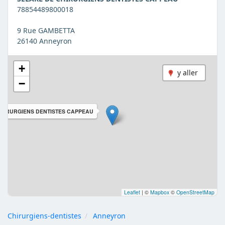
78854489800018
9 Rue GAMBETTA
26140 Anneyron
+
y aller
−
CHIRURGIENS DENTISTES CAPPEAU
Leaflet
|
©
Mapbox
©
OpenStreetMap
Chirurgiens-dentistes
Anneyron