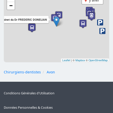
y aller
−
Cabinet du Dr FREDERIC DONELIAN
Leaflet
|
©
Mapbox
©
OpenStreetMap
Chirurgiens-dentistes
Avon
Conditions Générales d'Utilisation
Données Personnelles & Cookies