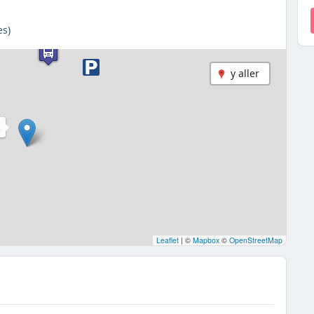
es)
y aller
A
Leaflet
|
©
Mapbox
©
OpenStreetMap