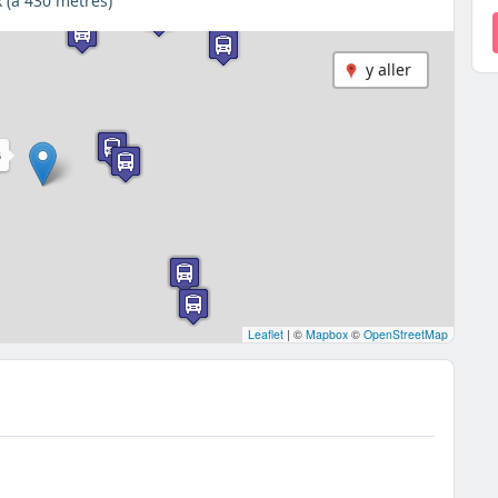
 (à 430 mètres)
y aller
S
Leaflet
|
©
Mapbox
©
OpenStreetMap