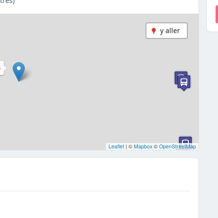
tres)
y aller
S
Leaflet
|
©
Mapbox
©
OpenStreetMap