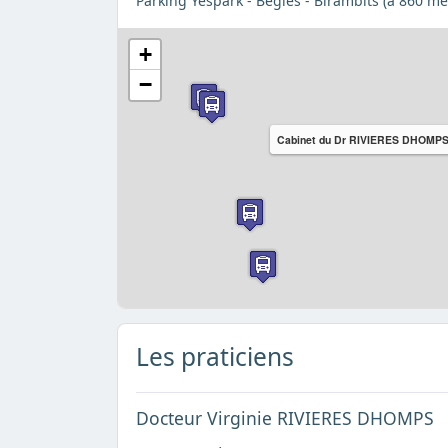
Parking Yespark - Bègles - Birambits (à 860 mè
+
−
Cabinet du Dr RIVIERES DHOMP
Les praticiens
Docteur Virginie RIVIERES DHOMPS