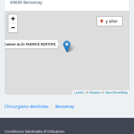
69690 Bessenay
+
y aller
−
Cabinet du Dr FABRICE BERTOYE
Leaflet
|
©
Mapbox
©
OpenStreetMap
Chirurgiens-dentistes
Bessenay
Conditions Générales d'Utilisation