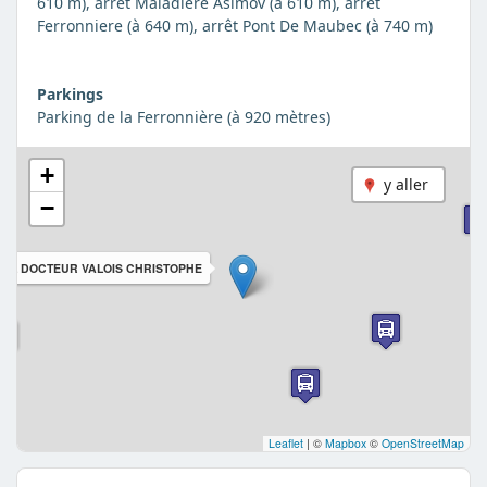
610 m), arrêt Maladière Asimov (à 610 m), arrêt
Ferronniere (à 640 m), arrêt Pont De Maubec (à 740 m)
Parkings
Parking de la Ferronnière (à 920 mètres)
+
y aller
−
ARL DOCTEUR VALOIS CHRISTOPHE
Leaflet
|
©
Mapbox
©
OpenStreetMap