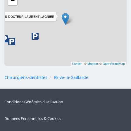
−
L DU DOCTEUR LAURENT LAGNIER
Leaflet
|
©
Mapbox
©
OpenStreetMap
Chirurgiens-dentistes
Brive-la-Gaillarde
Conditions Générales d'Utilisation
Données Personnelles & Cookies