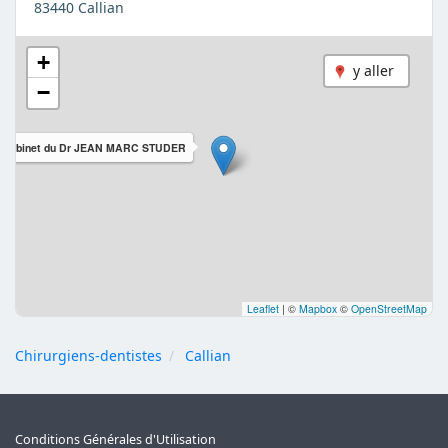
83440 Callian
+
y aller
−
Cabinet du Dr JEAN MARC STUDER
Leaflet
|
©
Mapbox
©
OpenStreetMap
Chirurgiens-dentistes
Callian
Conditions Générales d'Utilisation