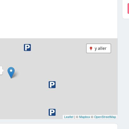
y aller
R
Leaflet
|
©
Mapbox
©
OpenStreetMap