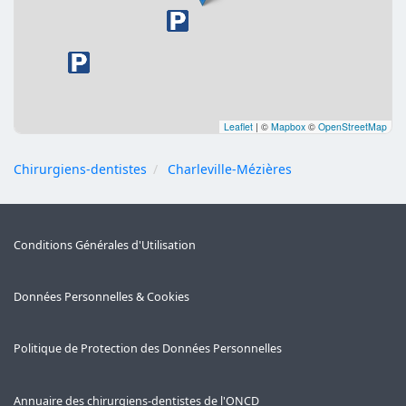
Leaflet
|
©
Mapbox
©
OpenStreetMap
Chirurgiens-dentistes
Charleville-Mézières
Conditions Générales d'Utilisation
Données Personnelles & Cookies
Politique de Protection des Données Personnelles
Annuaire des chirurgiens-dentistes de l'ONCD