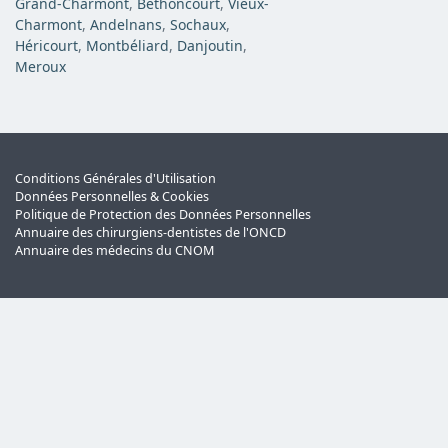
Grand-Charmont
,
Bethoncourt
,
Vieux-
Charmont
,
Andelnans
,
Sochaux
,
Héricourt
,
Montbéliard
,
Danjoutin
,
Meroux
Conditions Générales d'Utilisation
Données Personnelles & Cookies
Politique de Protection des Données Personnelles
Annuaire des chirurgiens-dentistes de l'ONCD
Annuaire des médecins du CNOM