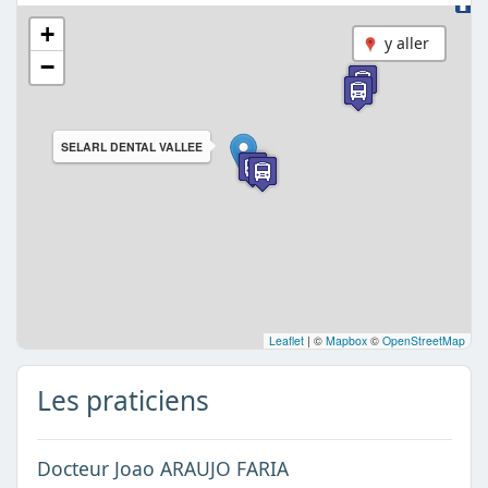
+
y aller
−
SELARL DENTAL VALLEE
Leaflet
|
©
Mapbox
©
OpenStreetMap
Les praticiens
Docteur Joao ARAUJO FARIA