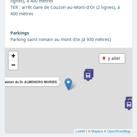
lignes), à 400 mètres
TER : arrêt Gare de Couzon-au-Mont-d'Or (2 lignes), à
400 mètres
Parkings
Parking saint romain au mont d'or (à 930 mètres)
+
y aller
−
Cabinet du Dr ALMENDRO MURIES
Leaflet
|
©
Mapbox
©
OpenStreetMap