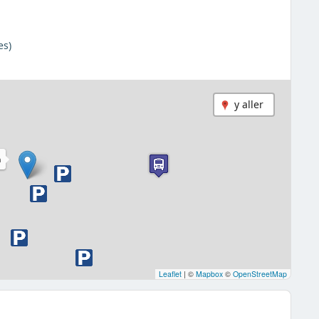
es)
y aller
n
Leaflet
|
©
Mapbox
©
OpenStreetMap