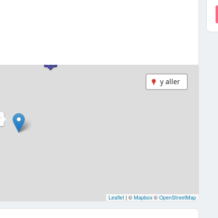
y aller
Y
Leaflet
|
©
Mapbox
©
OpenStreetMap