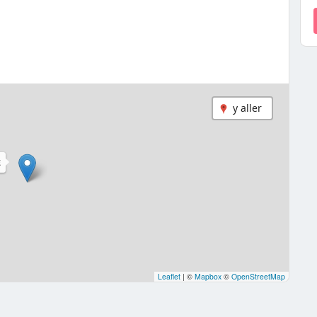
y aller
E
Leaflet
|
©
Mapbox
©
OpenStreetMap