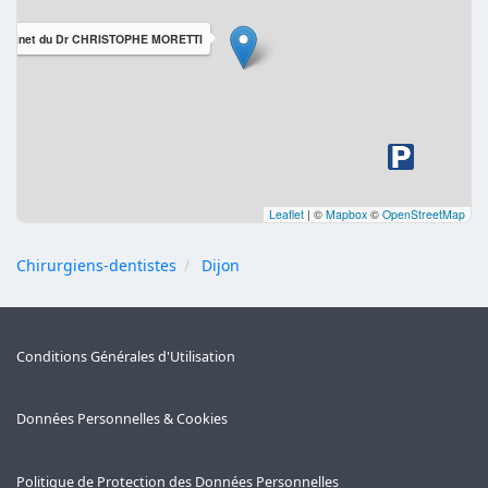
abinet du Dr CHRISTOPHE MORETTI
Leaflet
|
©
Mapbox
©
OpenStreetMap
Chirurgiens-dentistes
Dijon
Conditions Générales d'Utilisation
Données Personnelles & Cookies
Politique de Protection des Données Personnelles