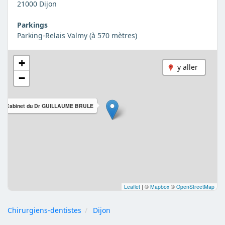
21000 Dijon
Parkings
Parking-Relais Valmy (à 570 mètres)
+
y aller
−
Cabinet du Dr GUILLAUME BRULE
Leaflet
|
©
Mapbox
©
OpenStreetMap
Chirurgiens-dentistes
Dijon