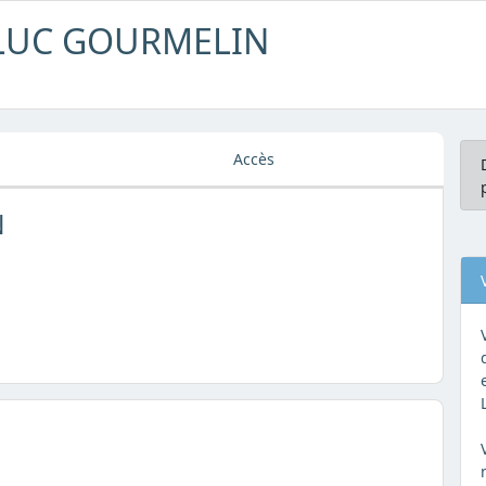
N LUC GOURMELIN
Accès
N