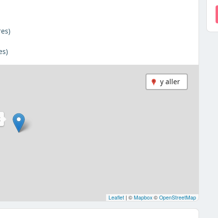
es)
es)
y aller
E
Leaflet
|
©
Mapbox
©
OpenStreetMap