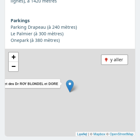
lignes), à 1420 mètres
Parkings
Parking Drapeau (à 240 mètres)
Le Palmier (à 300 mètres)
Onepark (à 380 mètres)
+
y aller
−
binet des Dr ROY BLONDEL et DORE
Leaflet
|
©
Mapbox
©
OpenStreetMap