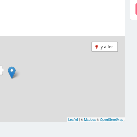
y aller
D
Leaflet
|
©
Mapbox
©
OpenStreetMap