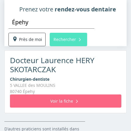
Prenez votre
rendez-vous dentaire
Près de moi
Rechercher
Docteur Laurence HERY
SKOTARCZAK
Chirurgien-dentiste
5 VALLEE des MOULINS
80740 Épehy
Voir la fiche
D'autres praticiens sont installés dans