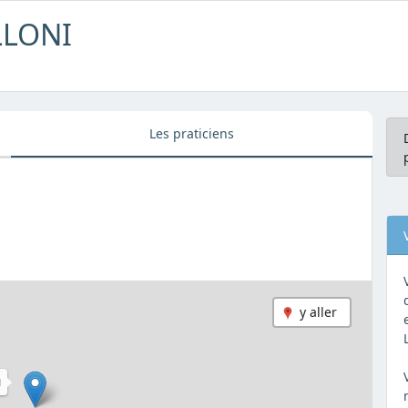
LLONI
Les praticiens
y aller
I