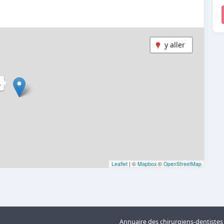
y aller
L
Leaflet
|
©
Mapbox
©
OpenStreetMap
Annuaire des chirurgiens-dentiste