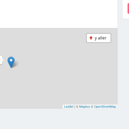
y aller
S
Leaflet
|
©
Mapbox
©
OpenStreetMap