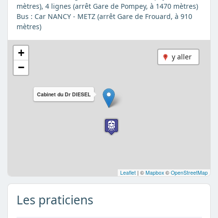
mètres), 4 lignes (arrêt Gare de Pompey, à 1470 mètres)
Bus : Car NANCY - METZ (arrêt Gare de Frouard, à 910
mètres)
+
y aller
−
Cabinet du Dr DIESEL
Leaflet
|
©
Mapbox
©
OpenStreetMap
Les praticiens