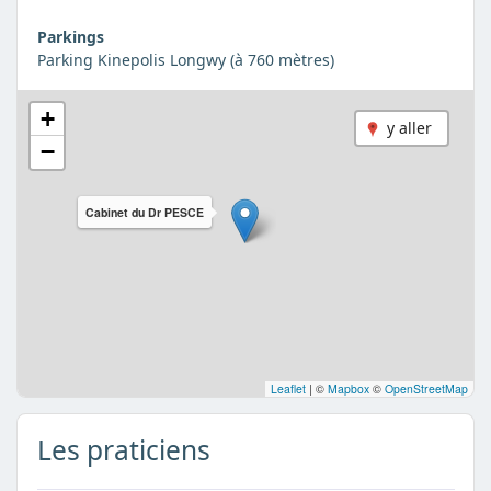
Parkings
Parking Kinepolis Longwy (à 760 mètres)
+
y aller
−
Cabinet du Dr PESCE
Leaflet
|
©
Mapbox
©
OpenStreetMap
Les praticiens