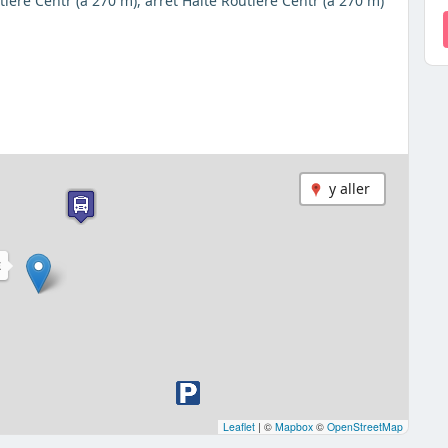
tière Centr (à 270 m), arrêt Halte Routière Centr (à 270 m)
y aller
E
Leaflet
|
©
Mapbox
©
OpenStreetMap