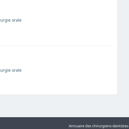
rurgie orale
rurgie orale
Annuaire des chirurgiens-dentiste