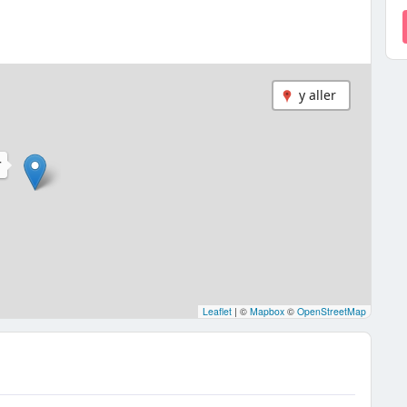
y aller
T
Leaflet
|
©
Mapbox
©
OpenStreetMap