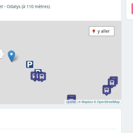
t - Odalys (à 110 mètres)
y aller
S
Leaflet
|
©
Mapbox
©
OpenStreetMap