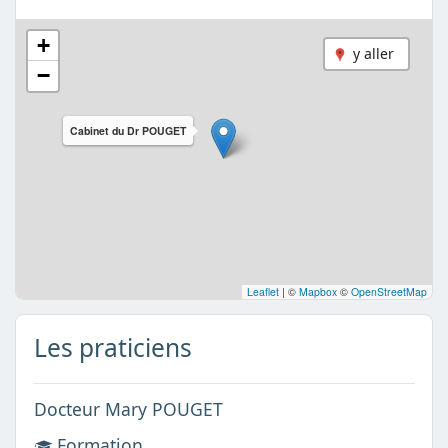
+
y aller
−
Cabinet du Dr POUGET
Leaflet
|
©
Mapbox
©
OpenStreetMap
Les praticiens
Docteur Mary POUGET
Formation