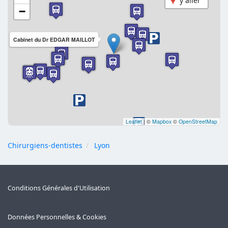
y aller
−
Cabinet du Dr EDGAR MAILLOT
Leaflet
|
©
Mapbox
©
OpenStreetMap
Chirurgiens-dentistes
Lyon
Conditions Générales d'Utilisation
Données Personnelles & Cookies