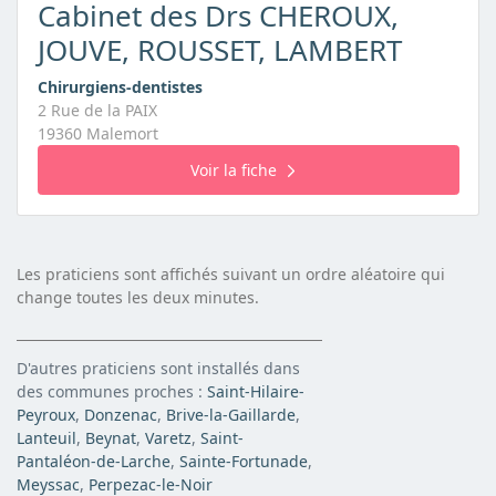
Cabinet des Drs CHEROUX,
JOUVE, ROUSSET, LAMBERT
Chirurgiens-dentistes
2 Rue de la PAIX
19360 Malemort
Voir la fiche
Les praticiens sont affichés suivant un ordre aléatoire qui
change toutes les deux minutes.
D'autres praticiens sont installés dans
des communes proches :
Saint-Hilaire-
Peyroux
,
Donzenac
,
Brive-la-Gaillarde
,
Lanteuil
,
Beynat
,
Varetz
,
Saint-
Pantaléon-de-Larche
,
Sainte-Fortunade
,
Meyssac
,
Perpezac-le-Noir