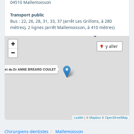
04510 Mallemoisson
Transport public
Bus : 22, 26, 28, 31, 33, 37 (arrêt Les Grillons, à 280
mètres), 2 lignes (arrêt Mallemoisson, à 410 mètres)
+
y aller
−
binet du Dr ANNE BREARD COULET
Leaflet
|
©
Mapbox
©
OpenStreetMap
Chirurgiens-dentistes
Mallemoisson