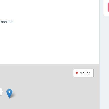
0 mètres
y aller
O