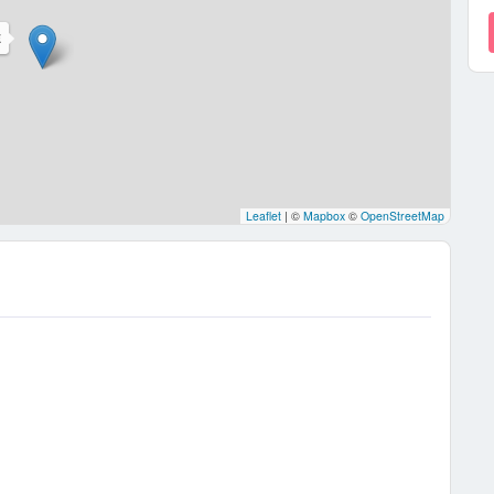
E
Leaflet
|
©
Mapbox
©
OpenStreetMap