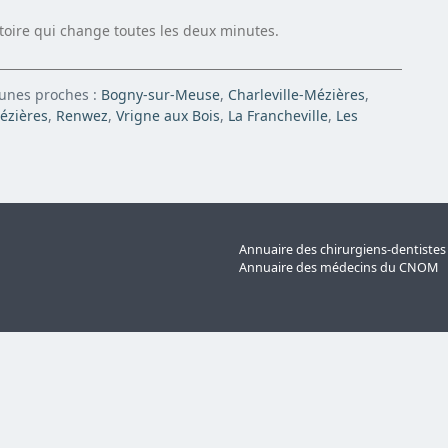
atoire qui change toutes les deux minutes.
munes proches :
Bogny-sur-Meuse
,
Charleville-Mézières
,
Mézières
,
Renwez
,
Vrigne aux Bois
,
La Francheville
,
Les
Annuaire des chirurgiens-dentiste
Annuaire des médecins du CNOM