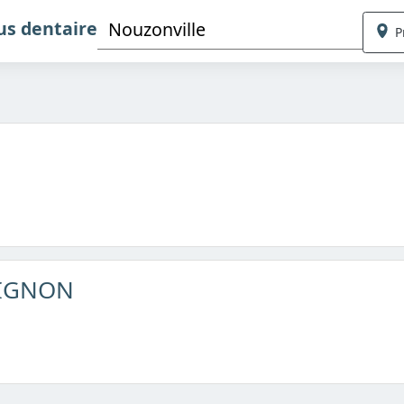
us dentaire
P
E
UIGNON