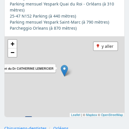
Parking mensuel Yespark Quai du Roi - Orléans (à 310
mètres)
25-47 N152 Parking (à 440 mètres)
Parking mensuel Yespark Saint-Marc (à 790 mètres)
Parcheggio Orleans (à 870 mètres)
+
y aller
−
binet du Dr CATHERINE LEMERCIER
Leaflet
|
©
Mapbox
©
OpenStreetMap
Chirurgiens-dentistes
Orléans