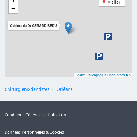
y aller
−
Cabinet du Dr GERARD BEDU
Leaflet
|
©
Mapbox
©
OpenStreetMap
Chirurgiens-dentistes
Orléans
Conditions Générales d'Utilisation
Données Personnelles & Cookies