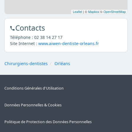
Leaflet
|
©
Mapbox
©
OpenStreetMap
Contacts
Téléphone :
02 38 14 27 17
Site Internet :
www.aiwen-dentiste-orleans.fr
Chirurgiens-dentistes
Orléans
Conditions Générales d'Utilisation
Données Personnelles & Cookies
Politique de Protection des Données Personnelles