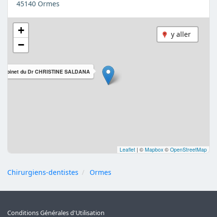
45140 Ormes
+
y aller
−
Cabinet du Dr CHRISTINE SALDANA
Leaflet
|
©
Mapbox
©
OpenStreetMap
Chirurgiens-dentistes
Ormes
Conditions Générales d'Utilisation