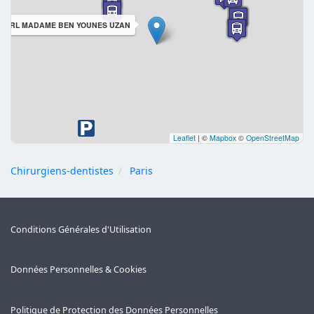
LARL MADAME BEN YOUNES UZAN
Leaflet
|
©
Mapbox
©
OpenStreetMap
Chirurgiens-dentistes
Paris
Conditions Générales d'Utilisation
Données Personnelles & Cookies
Politique de Protection des Données Personnelles