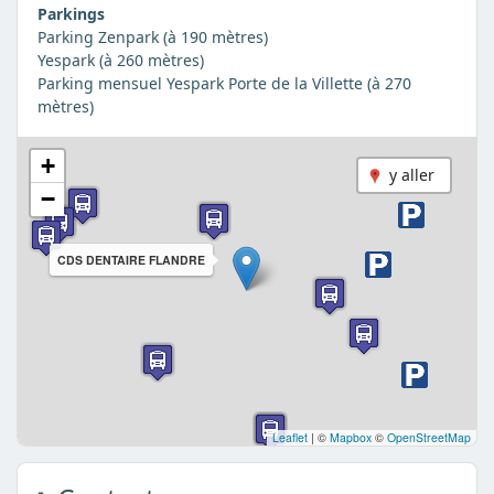
Parkings
Parking Zenpark (à 190 mètres)
Yespark (à 260 mètres)
Parking mensuel Yespark Porte de la Villette (à 270
mètres)
+
y aller
−
CDS DENTAIRE FLANDRE
Leaflet
|
©
Mapbox
©
OpenStreetMap