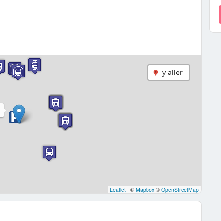
y aller
S
Leaflet
|
©
Mapbox
©
OpenStreetMap