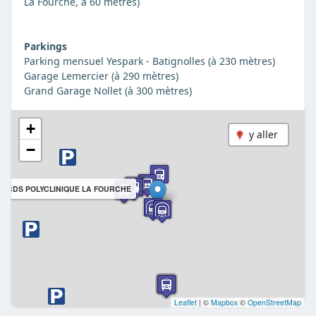
La Fourche, à 60 mètres)
Parkings
Parking mensuel Yespark - Batignolles (à 230 mètres)
Garage Lemercier (à 290 mètres)
Grand Garage Nollet (à 300 mètres)
+
y aller
−
CDS POLYCLINIQUE LA FOURCHE
Leaflet
|
©
Mapbox
©
OpenStreetMap