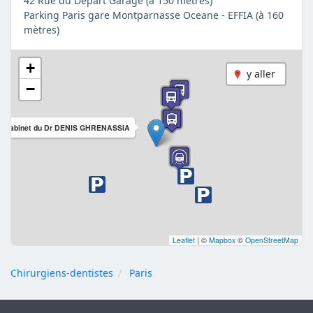
42 Rue du Départ Garage (à 150 mètres)
Parking Paris gare Montparnasse Oceane - EFFIA (à 160
mètres)
+
y aller
−
Cabinet du Dr DENIS GHRENASSIA
Leaflet
|
©
Mapbox
©
OpenStreetMap
Chirurgiens-dentistes
Paris