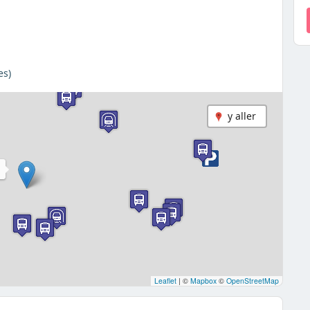
es)
y aller
N
Leaflet
|
©
Mapbox
©
OpenStreetMap